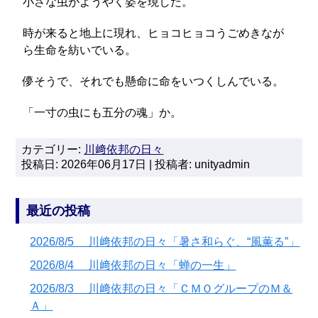
小さな虫がようやく姿を現した。
時が来ると地上に現れ、ヒョコヒョコうごめきなが
ら生命を紡いでいる。
儚そうで、それでも懸命に命をいつくしんでいる。
「一寸の虫にも五分の魂」か。
カテゴリー:
川﨑依邦の日々
投稿日: 2026年06月17日 | 投稿者: unityadmin
最近の投稿
2026/8/5 川﨑依邦の日々「暑さ和らぐ、“風薫る”」
2026/8/4 川﨑依邦の日々「蝉の一生」
2026/8/3 川﨑依邦の日々「ＣＭＯグループのＭ＆
Ａ」