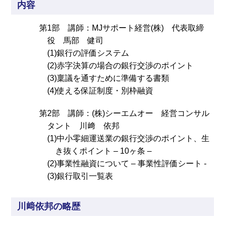
内容
第1部 講師：MJサポート経営(株) 代表取締
役 馬部 健司
(1)銀行の評価システム
(2)赤字決算の場合の銀行交渉のポイント
(3)稟議を通すために準備する書類
(4)使える保証制度・別枠融資
第2部 講師：(株)シーエムオー 経営コンサル
タント 川﨑 依邦
(1)中小零細運送業の銀行交渉のポイント、生
き抜くポイント – 10ヶ条 –
(2)事業性融資について – 事業性評価シート -
(3)銀行取引一覧表
川﨑依邦の略歴