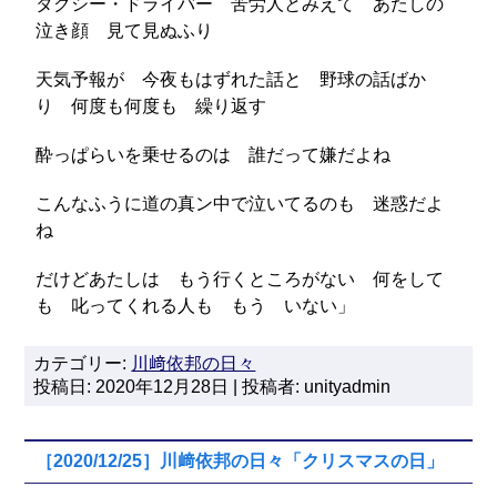
タクシー・ドライバー 苦労人とみえて あたしの
泣き顔 見て見ぬふり
天気予報が 今夜もはずれた話と 野球の話ばか
り 何度も何度も 繰り返す
酔っぱらいを乗せるのは 誰だって嫌だよね
こんなふうに道の真ン中で泣いてるのも 迷惑だよ
ね
だけどあたしは もう行くところがない 何をして
も 叱ってくれる人も もう いない」
カテゴリー:
川﨑依邦の日々
投稿日: 2020年12月28日 | 投稿者: unityadmin
［2020/12/25］川﨑依邦の日々「クリスマスの日」