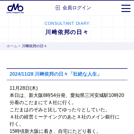
株式会社シーエムオー
会員ログイン
CONSULTANT DIARY
川﨑依邦の日々
ホーム
>
川﨑依邦の日々
2024/11/28 川﨑依邦の日々「壮絶な人生」
11月28日(木)
本日は、新大阪8時54分発、愛知県三河安城駅10時20
分着のこだまにてＡ社に行く。
こだまはのぞみと比してゆったりとしていた。
Ａ社の経営ミーテイングのあとＡ社のメイン銀行に
行く。
15時頃新大阪に着き、自宅にたどり着く。