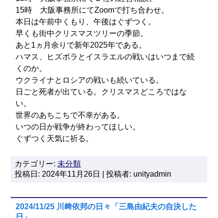
15時 大阪事務所にてZoomで打ち合わせ。
本日は午前中くもり、午後はぐずつく。
早くも街中クリスマスツリーの季節。
あと1ヵ月余りで新年2025年である。
ハマス、ヒズボラとイスラエルの戦いはいつまで続
くのか。
ウクライナとロシアの戦いも続いている。
日ごと死者が出ている。クリスマスどころではな
い。
世界のあちこちで不幸がある。
いつの日か戦争が終わってほしい。
ぐずつく天気に祈る。
カテゴリー:
未分類
投稿日: 2024年11月26日 | 投稿者: unityadmin
2024/11/25 川﨑依邦の日々「三島由紀夫の自決した
日」