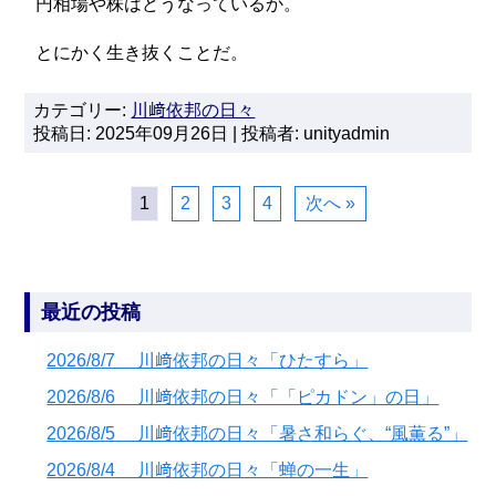
円相場や株はどうなっているか。
とにかく生き抜くことだ。
カテゴリー:
川﨑依邦の日々
投稿日: 2025年09月26日 | 投稿者: unityadmin
1
2
3
4
次へ »
最近の投稿
2026/8/7 川﨑依邦の日々「ひたすら」
2026/8/6 川﨑依邦の日々「「ピカドン」の日」
2026/8/5 川﨑依邦の日々「暑さ和らぐ、“風薫る”」
2026/8/4 川﨑依邦の日々「蝉の一生」