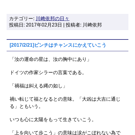
カテゴリー:
川﨑依邦の日々
投稿日: 2017年02月23日 | 投稿者: 川﨑依邦
[2017/2/21]ピンチはチャンスにかえていこう
「汝の運命の星は、汝の胸中にあり」
ドイツの作家シラーの言葉である。
「禍福は糾える縄の如し」
禍い転じて福となるとの意味。「大凶は大吉に通じ
る」ともいう。
いつも心に太陽をもって生きていこう。
「上を向いて歩こう」の意味は涙がこぼれない為で