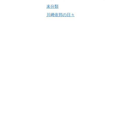
未分類
川﨑依邦の日々