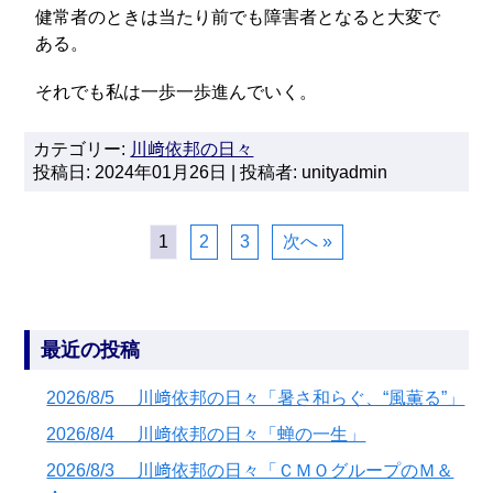
健常者のときは当たり前でも障害者となると大変で
ある。
それでも私は一歩一歩進んでいく。
カテゴリー:
川﨑依邦の日々
投稿日: 2024年01月26日 | 投稿者: unityadmin
1
2
3
次へ »
最近の投稿
2026/8/5 川﨑依邦の日々「暑さ和らぐ、“風薫る”」
2026/8/4 川﨑依邦の日々「蝉の一生」
2026/8/3 川﨑依邦の日々「ＣＭＯグループのＭ＆