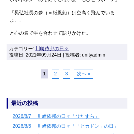
「晃弘社長の夢（＝紙風船）は空高く飛んでいる
よ。」
と心の名で手を合わせて語りかけた。
カテゴリー:
川﨑依邦の日々
投稿日: 2021年09月24日 | 投稿者: unityadmin
1
2
3
次へ »
最近の投稿
2026/8/7 川﨑依邦の日々「ひたすら」
2026/8/6 川﨑依邦の日々「「ピカドン」の日」