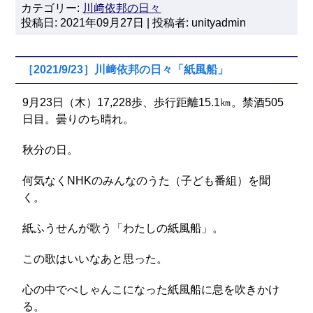
カテゴリー:
川﨑依邦の日々
投稿日: 2021年09月27日 | 投稿者: unityadmin
［2021/9/23］川﨑依邦の日々「紙風船」
9月23日（木）17,228歩、歩行距離15.1㎞。禁酒505
日目。曇りのち晴れ。
秋分の日。
何気なくNHKのみんなのうた（子ども番組）を聞
く。
紙ふうせんが歌う「わたしの紙風船」。
この歌はいいなあと思った。
心の中でぺしゃんこになった紙風船に息を吹きかけ
る。