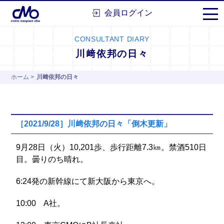
株式会社シーエムオー
会員ログイン
CONSULTANT DIARY
川﨑依邦の日々
ホーム
>
川﨑依邦の日々
［2021/9/28］川﨑依邦の日々「倒木更新」
9月28日（火）10,201歩、歩行距離7.3㎞。禁酒510日
目。曇りのち晴れ。
6:24発の新幹線にて新大阪から東京へ。
10:00 A社。