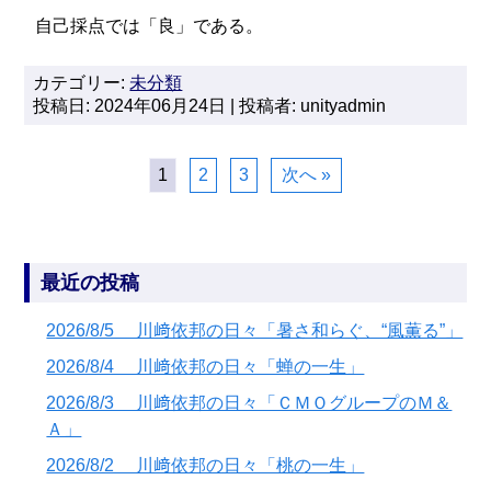
自己採点では「良」である。
カテゴリー:
未分類
投稿日: 2024年06月24日 | 投稿者: unityadmin
1
2
3
次へ »
最近の投稿
2026/8/5 川﨑依邦の日々「暑さ和らぐ、“風薫る”」
2026/8/4 川﨑依邦の日々「蝉の一生」
2026/8/3 川﨑依邦の日々「ＣＭＯグループのＭ＆
Ａ」
2026/8/2 川﨑依邦の日々「桃の一生」