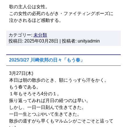
歌の主人公は女性。
この女性の必死のもがき・ファイティングポーズに
泣かされるほど感動する。
カテゴリー:
未分類
投稿日: 2025年03月28日 | 投稿者: unityadmin
2025/3/27 川﨑依邦の日々「もう春」
3月27日(木)
本日は朝の散歩のとき、額にうっすら汗をかく。
もう春である。
１年もそろそろ4分の１。
振り返ってみれば月日の経つのは早い。
しかし、一日一日刻んで生きてきた。
一日一生とつぶやいて生きてきた。
散歩の道すがら早くもマルムシがごそごそと這って