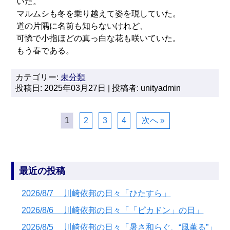
いた。
マルムシも冬を乗り越えて姿を現していた。
道の片隅に名前も知らないけれど、
可憐で小指ほどの真っ白な花も咲いていた。
もう春である。
カテゴリー:
未分類
投稿日: 2025年03月27日 | 投稿者: unityadmin
1
2
3
4
次へ »
最近の投稿
2026/8/7 川﨑依邦の日々「ひたすら」
2026/8/6 川﨑依邦の日々「「ピカドン」の日」
2026/8/5 川﨑依邦の日々「暑さ和らぐ、“風薫る”」