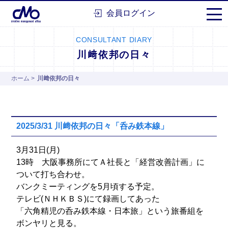
株式会社シーエムオー
会員ログイン
CONSULTANT DIARY
川﨑依邦の日々
ホーム
>
川﨑依邦の日々
2025/3/31 川﨑依邦の日々「呑み鉄本線」
3月31日(月)
13時 大阪事務所にてＡ社長と「経営改善計画」に
ついて打ち合わせ。
バンクミーティングを5月頃する予定。
テレビ(ＮＨＫＢＳ)にて録画してあった
「六角精児の呑み鉄本線・日本旅」という旅番組を
ボンヤリと見る。